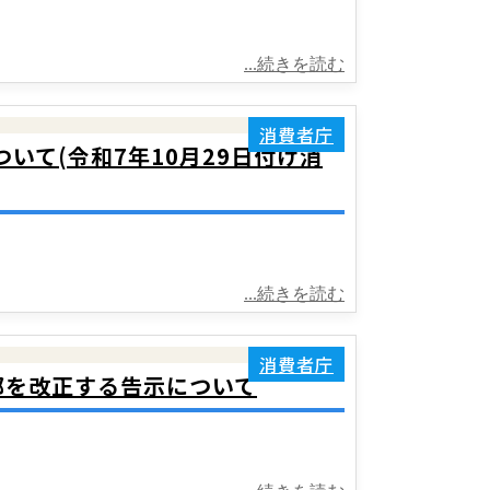
...続きを読む
消費者庁
て(令和7年10月29日付け消
...続きを読む
消費者庁
一部を改正する告示について