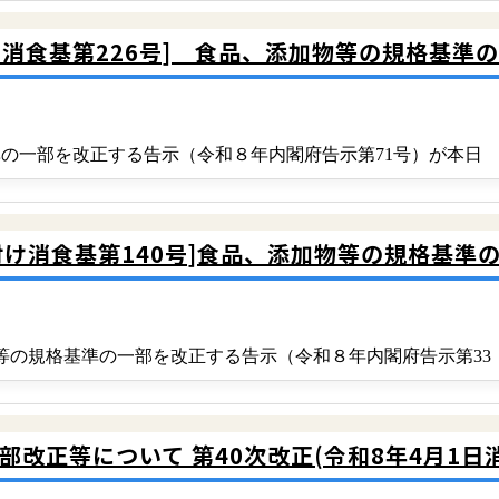
日 消食基第226号] 食品、添加物等の規格基
基準の一部を改正する告示（令和８年内閣府告示第71号）が本日
付け消食基第140号]食品、添加物等の規格基準
物等の規格基準の一部を改正する告示（令和８年内閣府告示第33
改正等について 第40次改正(令和8年4月1日消