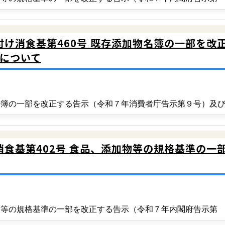
付け消食基第460号 既存添加物名簿の一部を
について
加物名簿の一部を改正する告示（令和７年消費者庁告示第９号）及
消食基第402号 食品、添加物等の規格基準の一
添加物等の規格基準の一部を改正する告示（令和７年内閣府告示第