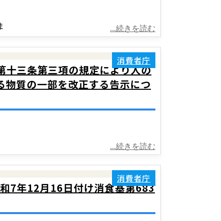
ま
...続きを読む
消費者庁
第十三条第三項の規定により人の
る物質の一部を改正する告示につ
...続きを読む
消費者庁
7年12月16日付け消食基第683