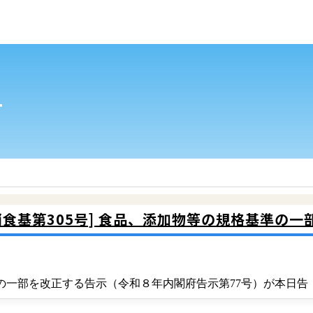
せ
消食基第305号] 食品、添加物等の規格基準の
準の一部を改正する告示（令和８年内閣府告示第77号）が本日告