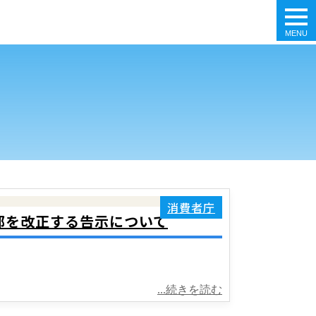
tog
nav
消費者庁
一部を改正する告示について
...続きを読む