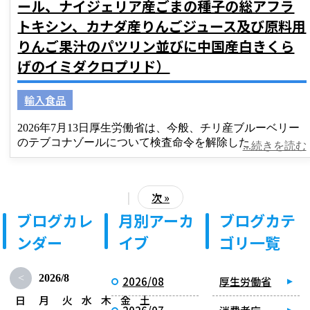
ール、ナイジェリア産ごまの種子の総アフラ
トキシン、カナダ産りんごジュース及び原料用
りんご果汁のパツリン並びに中国産白きくら
げのイミダクロプリド）
輸入食品
2026年7月13日厚生労働省は、今般、チリ産ブルーベリー
のテブコナゾールについて検査命令を解除した
...続きを読む
|
次 »
ブログカレ
月別アーカ
ブログカテ
ンダー
イブ
ゴリ一覧
<
2026/8
2026/08
厚生労働省
日
月
火
水
木
金
土