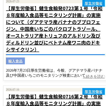
2026-07-23
厚生労働省
【厚生労働省】健生食輸発0723第１号「令和
８年度輸入食品等モニタリング計画」の実施
について（グアテマラ産バナナのブプロフェ
ジン、中国産いちごのパクロブトラゾール、
オーストラリア産トリュフのアルドリン及び
ディルドリン並びにベトナム産ワニ肉のドキ
シサイクリン）
輸入食品
2026年7月23日厚生労働省は、今般、グアテマラ産バナナ
及び中国産いちごのモニタリング検査において
...続きを読む
2026-07-16
厚生労働省
【厚生労働省】健生食輸発0716第２号「令和
８年度輸入食品等モニタリング計画」の実施