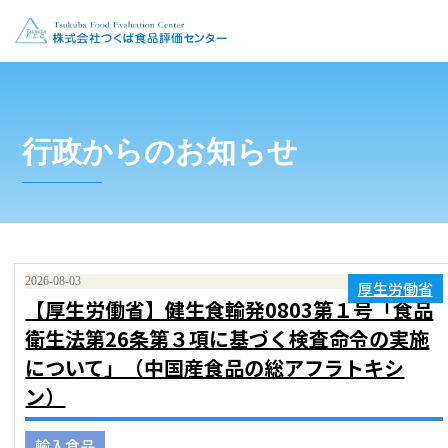
行政からのお知らせ
2026-08-03
厚生労働省
【厚生労働省】健生食輸発0803第１号「食品
衛生法第26条第３項に基づく検査命令の実施
について」（中国産食品の総アフラトキシ
ン）
輸入食品