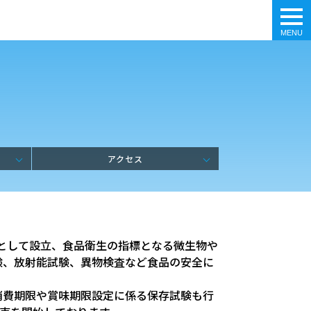
tog
nav
アクセス
社として設立、食品衛生の指標となる微生物や
験、放射能試験、異物検査など食品の安全に
消費期限や賞味期限設定に係る保存試験も行