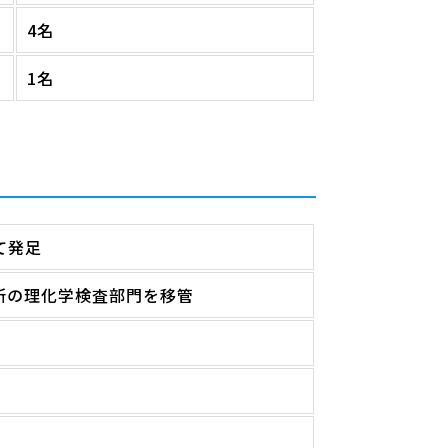
4名
1名
て発足
所の理化学検査部門を移管