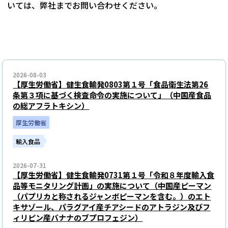
いては、弊社までお問い合わせください。
2026-08-03
【厚生労働省】健生食輸発0803第１号「食品衛生法第26
条第３項に基づく検査命令の実施について」（中国産食品
の総アフラトキシン）
厚生労働省
輸入食品
2026-07-31
【厚生労働省】健生食輸発0731第１号「令和８年度輸入食
品等モニタリング計画」の実施について（中国産ピーマン
（パプリカと称されるジャンボピーマンを含む。）のエト
キサゾール、パラグアイ産チアシードのアトラジン及びフ
ィリピン産バナナのブプロフェジン）