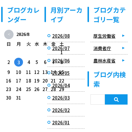
ブログカレ
月別アーカ
ブログカテ
ンダー
イブ
ゴリ一覧
<
2026/8
2026/08
厚生労働省
日
月
火
水
木
金
土
2026/07
消費者庁
1
2026/06
農林水産省
2
4
5
6
7
8
3
9
10
11
12
13
14
15
ブログ内検
2026/05
16
17
18
19
20
21
22
索
2026/04
23
24
25
26
27
28
29
30
31
2026/03
2026/02
2026/01