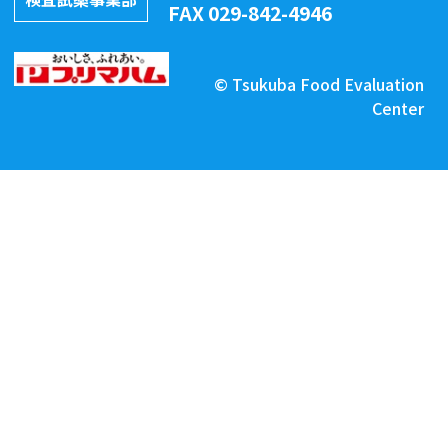
FAX 029-842-4946
© Tsukuba Food Evaluation
Center