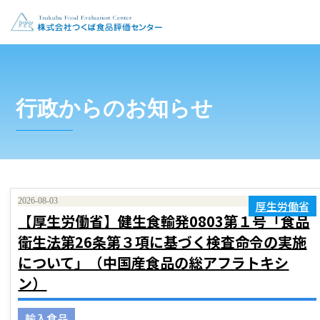
行政からのお知らせ
2026-08-03
厚生労働省
【厚生労働省】健生食輸発0803第１号「食品
衛生法第26条第３項に基づく検査命令の実施
について」（中国産食品の総アフラトキシ
ン）
輸入食品