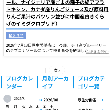
ール、ナイジェリア産ごまの種子の総アフラ
トキシン、カナダ産りんごジュース及び原料用
りんご果汁のパツリン並びに中国産白きくら
げのイミダクロプリド）
輸入食品
2026年7月13日厚生労働省は、今般、チリ産ブルーベリー
のテブコナゾールについて検査命令を解除した
...続きを読む
|
次 »
ブログカレ
月別アーカ
ブログカテ
ンダー
イブ
ゴリ一覧
<
2026/8
2026/08
厚生労働省
日
月
火
水
木
金
土