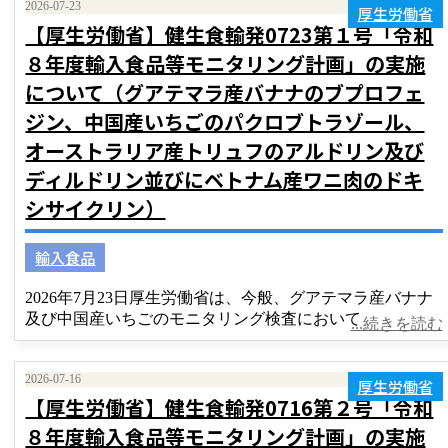
2026-07-23
厚生労働省
【厚生労働省】健生食輸発0723第１号「令和
８年度輸入食品等モニタリング計画」の実施
について（グアテマラ産バナナのブプロフェ
ジン、中国産いちごのパクロブトラゾール、
オーストラリア産トリュフのアルドリン及び
ディルドリン並びにベトナム産ワニ肉のドキ
シサイクリン）
輸入食品
2026年7月23日厚生労働省は、今般、グアテマラ産バナナ
及び中国産いちごのモニタリング検査において
...続きを読む
2026-07-16
厚生労働省
【厚生労働省】健生食輸発0716第２号「令和
８年度輸入食品等モニタリング計画」の実施