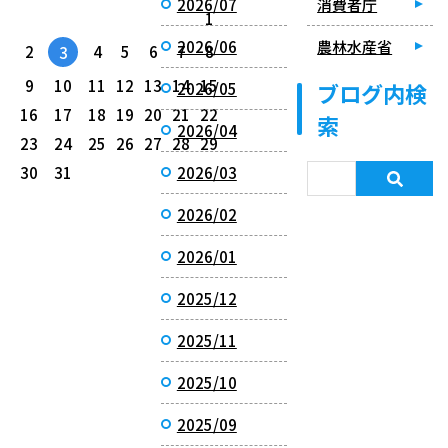
2026/07
消費者庁
1
2026/06
農林水産省
2
4
5
6
7
8
3
9
10
11
12
13
14
15
ブログ内検
2026/05
16
17
18
19
20
21
22
索
2026/04
23
24
25
26
27
28
29
30
31
2026/03
2026/02
2026/01
2025/12
2025/11
2025/10
2025/09