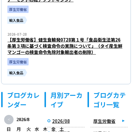
厚生労働省
輸入食品
2026-07-28
【厚生労働省】健生食輸発0728第１号「食品衛生法第26
条第３項に基づく検査命令の実施について」（タイ産生鮮
マンゴーの検査命令免除対象輸出者の削除）
厚生労働省
輸入食品
ブログカレ
月別アーカ
ブログカテ
ンダー
イブ
ゴリ一覧
<
2026/8
2026/08
厚生労働省
日
月
火
水
木
金
土